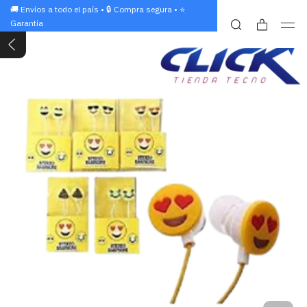
🚚 Envíos a todo el país • 🔒 Compra segura • ⭐
Garantía