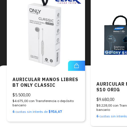
AURICULAR MANOS LIBRES
AURICULAR
BT ONLY CLASSIC
S10 ORIG
$5.500,00
$9.680,00
$4.675,00
con
Transferencia o depósito
bancario
$8.228,00
con
Tran
bancario
6
cuotas sin interés de
$916,67
6
cuotas sin interé