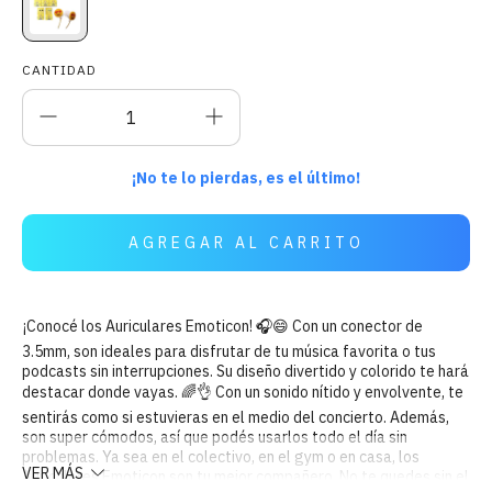
CANTIDAD
¡No te lo pierdas, es el último!
¡Conocé los Auriculares Emoticon! 🎧😄 Con un conector de
3.5mm, son ideales para disfrutar de tu música favorita o tus
podcasts sin interrupciones. Su diseño divertido y colorido te hará
destacar donde vayas. 🌈👌 Con un sonido nítido y envolvente, te
sentirás como si estuvieras en el medio del concierto. Además,
son super cómodos, así que podés usarlos todo el día sin
problemas. Ya sea en el colectivo, en el gym o en casa, los
VER MÁS
Auriculares Emoticon son tu mejor compañero. No te quedes sin el