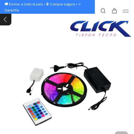
🚚 Envíos a todo el país • 🔒 Compra segura • ⭐
Garantía