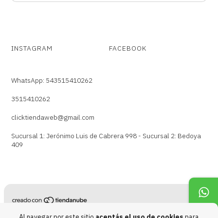
INSTAGRAM
FACEBOOK
WhatsApp: 543515410262
3515410262
clicktiendaweb@gmail.com
Sucursal 1: Jerónimo Luis de Cabrera 998 - Sucursal 2: Bedoya
409
Copyright Click Tienda Tecno - 20210619411 - 2026. Todos los derechos
Al navegar por este sitio
aceptás el uso de cookies
para