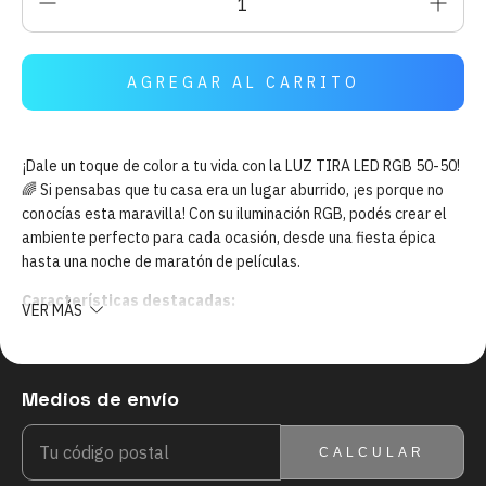
¡Dale un toque de color a tu vida con la LUZ TIRA LED RGB 50-50!
🌈 Si pensabas que tu casa era un lugar aburrido, ¡es porque no
conocías esta maravilla! Con su iluminación RGB, podés crear el
ambiente perfecto para cada ocasión, desde una fiesta épica
hasta una noche de maratón de películas.
Características destacadas:
VER MÁS
Colores vibrantes:
Pasá de un rojo intenso a un azul
profundo con solo apretar un botón. ¡Es como tener un arcoíris
en tu pared!
Medios de envío
ENTREGAS PARA EL CP:
CAMBIAR CP
Fácil instalación:
No te preocupes por ser un experto en
electricidad. Con un par de pasos, ya tenés tu tira LED lista
CALCULAR
para brillar.