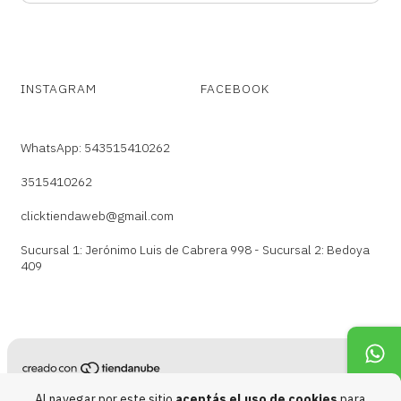
INSTAGRAM
FACEBOOK
WhatsApp: 543515410262
3515410262
clicktiendaweb@gmail.com
Sucursal 1: Jerónimo Luis de Cabrera 998 - Sucursal 2: Bedoya
409
Copyright Click Tienda Tecno - 20210619411 - 2026. Todos los derechos
Al navegar por este sitio
aceptás el uso de cookies
para