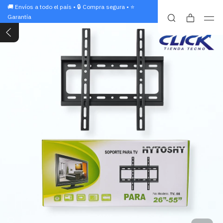
🚚 Envíos a todo el país • 🔒 Compra segura • ⭐
Garantía