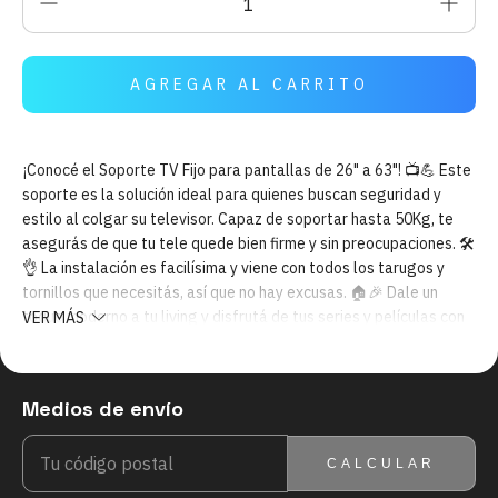
¡Conocé el Soporte TV Fijo para pantallas de 26" a 63"! 📺💪 Este
soporte es la solución ideal para quienes buscan seguridad y
estilo al colgar su televisor. Capaz de soportar hasta 50Kg, te
asegurás de que tu tele quede bien firme y sin preocupaciones. 🛠️
👌 La instalación es facilísima y viene con todos los tarugos y
tornillos que necesitás, así que no hay excusas. 🏠🎉 Dale un
toque moderno a tu living y disfrutá de tus series y películas con
VER MÁS
la mejor vista. ¡No te quedes sin el tuyo y transforma tu espacio
con el Soporte TV Fijo! 🛋️✨
SKU: 826
Medios de envío
ENTREGAS PARA EL CP:
CAMBIAR CP
CALCULAR