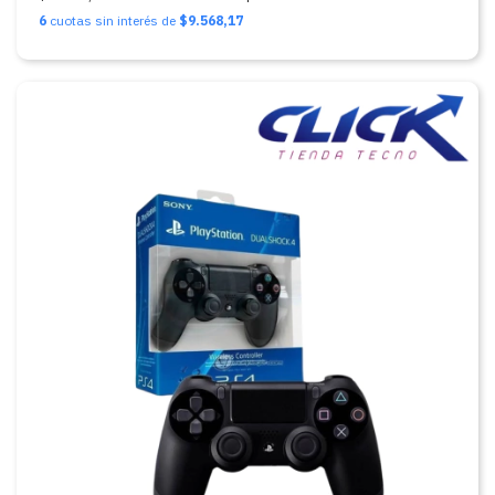
6
cuotas sin interés de
$9.568,17